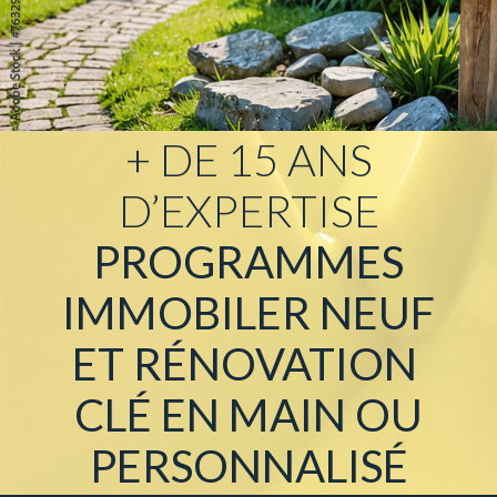
138 900€
NOVES (13550)
+ DE 15 ANS
D’EXPERTISE
PROGRAMMES
IMMOBILER NEUF
ET
RÉNOVATION
CLÉ EN MAIN OU
PERSONNALISÉ