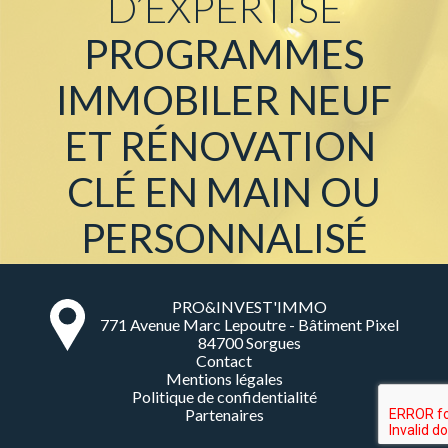
D’EXPERTISE
PROGRAMMES
IMMOBILER NEUF
ET
RÉNOVATION
CLÉ EN MAIN OU
PERSONNALISÉ
PRO&INVEST'IMMO
771 Avenue Marc Lepoutre - Bâtiment Pixel
84700 Sorgues
Contact
Mentions légales
Politique de confidentialité
Partenaires